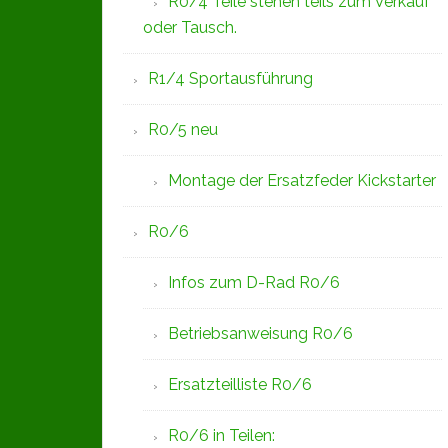
R0/4 Teile stehen teils zum Verkauf
oder Tausch.
R1/4 Sportausführung
R0/5 neu
Montage der Ersatzfeder Kickstarter
R0/6
Infos zum D-Rad R0/6
Betriebsanweisung R0/6
Ersatzteilliste R0/6
R0/6 in Teilen: