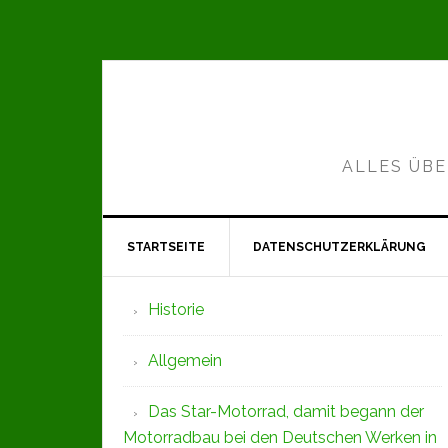
Zur
Zum
Zur
Hauptnavigation
Inhalt
Seitenspalte
springen
springen
springen
ALLES ÜBE
STARTSEITE
DATENSCHUTZERKLÄRUNG
Seitenspalte
Historie
Allgemein
Das Star-Motorrad, damit begann der
Motorradbau bei den Deutschen Werken in