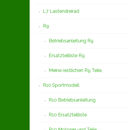
L7 Lastendreirad
R9
Betriebsanleitung R9
Ersatzteilliste R9
Meine restlichen R9 Teile.
R10 Sportmodell
R10 Betriebsanleitung
R10 Ersatzteilliste
R10 Motoren und Teile