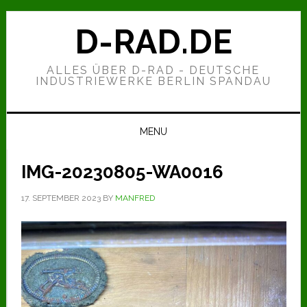
Zur
Zum
Zur
Hauptnavigation
Inhalt
Seitenspalte
D-RAD.DE
springen
springen
springen
ALLES ÜBER D-RAD - DEUTSCHE
INDUSTRIEWERKE BERLIN SPANDAU
MENU
IMG-20230805-WA0016
17. SEPTEMBER 2023
BY
MANFRED