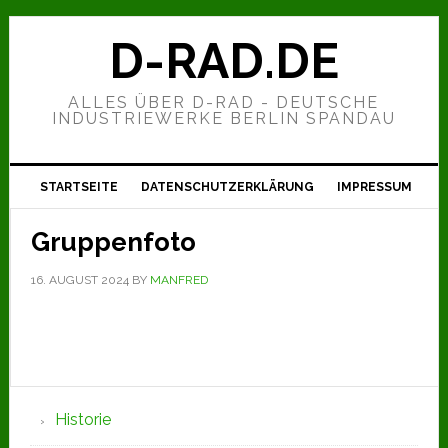
Zur
Zum
Zur
Hauptnavigation
Inhalt
Seitenspalte
D-RAD.DE
springen
springen
springen
ALLES ÜBER D-RAD - DEUTSCHE
INDUSTRIEWERKE BERLIN SPANDAU
STARTSEITE
DATENSCHUTZERKLÄRUNG
IMPRESSUM
Gruppenfoto
16. AUGUST 2024
BY
MANFRED
Seitenspalte
Historie