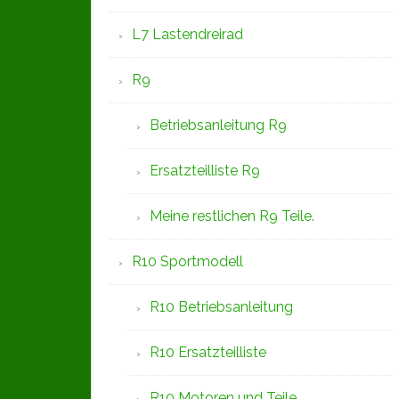
L7 Lastendreirad
R9
Betriebsanleitung R9
Ersatzteilliste R9
Meine restlichen R9 Teile.
R10 Sportmodell
R10 Betriebsanleitung
R10 Ersatzteilliste
R10 Motoren und Teile