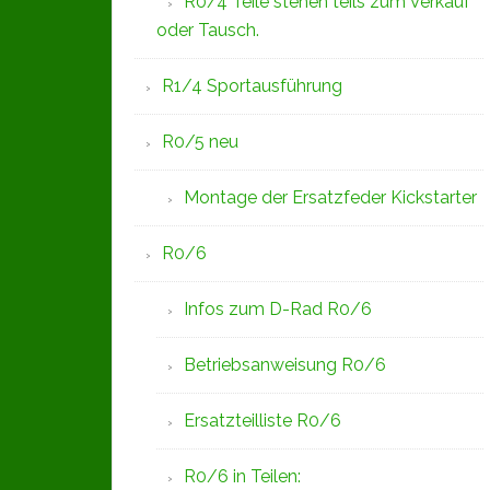
R0/4 Teile stehen teils zum Verkauf
oder Tausch.
R1/4 Sportausführung
R0/5 neu
Montage der Ersatzfeder Kickstarter
R0/6
Infos zum D-Rad R0/6
Betriebsanweisung R0/6
Ersatzteilliste R0/6
R0/6 in Teilen: