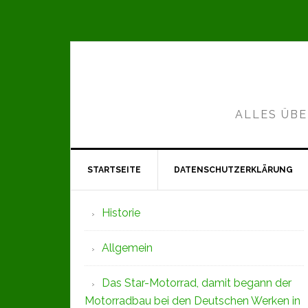
Zur
Zum
Zur
Hauptnavigation
Inhalt
Seitenspalte
springen
springen
springen
ALLES ÜBE
STARTSEITE
DATENSCHUTZERKLÄRUNG
Seitenspalte
Historie
Allgemein
Das Star-Motorrad, damit begann der
Motorradbau bei den Deutschen Werken in