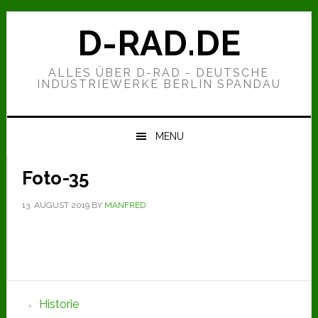
Zur
Zum
Zur
Hauptnavigation
Inhalt
Seitenspalte
D-RAD.DE
springen
springen
springen
ALLES ÜBER D-RAD - DEUTSCHE
INDUSTRIEWERKE BERLIN SPANDAU
MENU
Foto-35
13. AUGUST 2019
BY
MANFRED
Seitenspalte
Historie