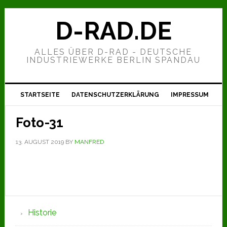
Zur
Zum
Zur
Hauptnavigation
Inhalt
Seitenspalte
D-RAD.DE
springen
springen
springen
ALLES ÜBER D-RAD - DEUTSCHE
INDUSTRIEWERKE BERLIN SPANDAU
STARTSEITE
DATENSCHUTZERKLÄRUNG
IMPRESSUM
Foto-31
13. AUGUST 2019
BY
MANFRED
Seitenspalte
Historie