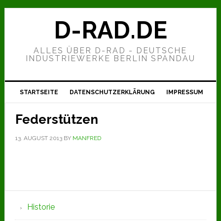
Zur
Zum
Zur
Hauptnavigation
Inhalt
Seitenspalte
D-RAD.DE
springen
springen
springen
ALLES ÜBER D-RAD - DEUTSCHE
INDUSTRIEWERKE BERLIN SPANDAU
STARTSEITE
DATENSCHUTZERKLÄRUNG
IMPRESSUM
Federstützen
13. AUGUST 2013
BY
MANFRED
Seitenspalte
Historie