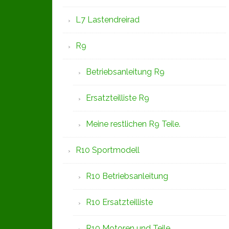
L7 Lastendreirad
R9
Betriebsanleitung R9
Ersatzteilliste R9
Meine restlichen R9 Teile.
R10 Sportmodell
R10 Betriebsanleitung
R10 Ersatzteilliste
R10 Motoren und Teile