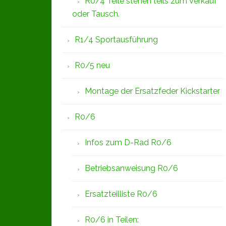
R0/4 Teile stehen teils zum Verkauf
oder Tausch.
R1/4 Sportausführung
R0/5 neu
Montage der Ersatzfeder Kickstarter
R0/6
Infos zum D-Rad R0/6
Betriebsanweisung R0/6
Ersatzteilliste R0/6
R0/6 in Teilen: