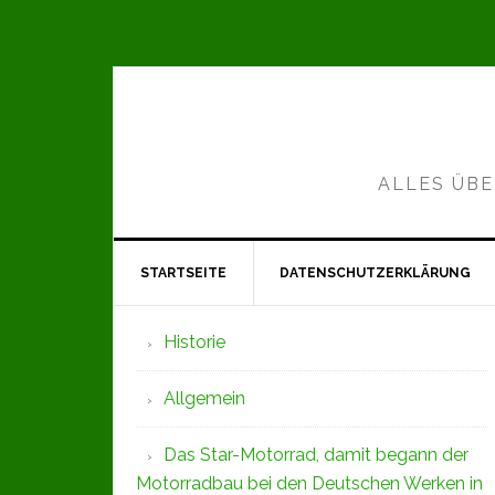
Zur
Zum
Zur
Hauptnavigation
Inhalt
Seitenspalte
springen
springen
springen
ALLES ÜBE
STARTSEITE
DATENSCHUTZERKLÄRUNG
Seitenspalte
Historie
Allgemein
Das Star-Motorrad, damit begann der
Motorradbau bei den Deutschen Werken in