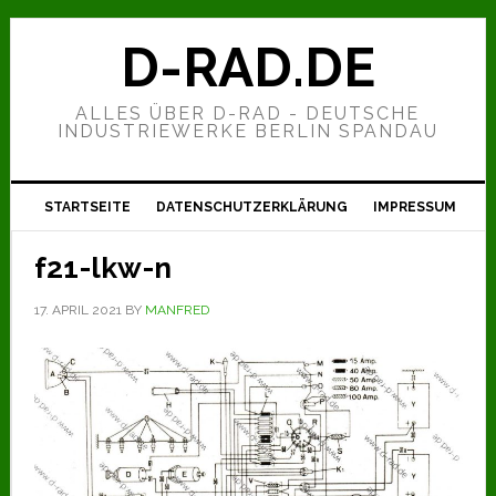
Zur
Zum
Zur
Hauptnavigation
Inhalt
Seitenspalte
D-RAD.DE
springen
springen
springen
ALLES ÜBER D-RAD - DEUTSCHE
INDUSTRIEWERKE BERLIN SPANDAU
STARTSEITE
DATENSCHUTZERKLÄRUNG
IMPRESSUM
f21-lkw-n
17. APRIL 2021
BY
MANFRED