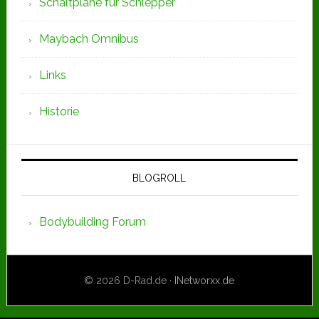
Schaltpläne für Schlepper
Maybach Omnibus
Links
Historie
BLOGROLL
Bodybuilding Forum
© 2026 D-Rad.de ·
INetworxx.de