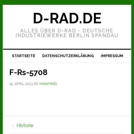
Zur
Zum
Zur
Hauptnavigation
Inhalt
Seitenspalte
D-RAD.DE
springen
springen
springen
ALLES ÜBER D-RAD - DEUTSCHE
INDUSTRIEWERKE BERLIN SPANDAU
STARTSEITE
DATENSCHUTZERKLÄRUNG
IMPRESSUM
F-Rs-5708
19. APRIL 2021
BY
MANFRED
Seitenspalte
Historie