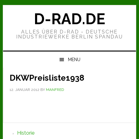
Zur
Zum
Zur
Hauptnavigation
Inhalt
Seitenspalte
D-RAD.DE
springen
springen
springen
ALLES ÜBER D-RAD - DEUTSCHE
INDUSTRIEWERKE BERLIN SPANDAU
MENU
DKWPreisliste1938
12. JANUAR 2012
BY
MANFRED
Seitenspalte
Historie