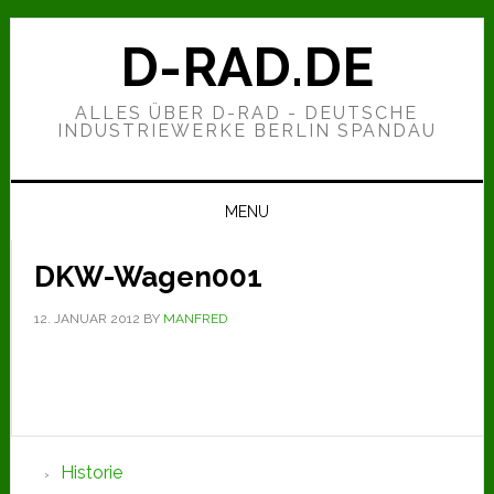
Zur
Zum
Zur
Hauptnavigation
Inhalt
Seitenspalte
D-RAD.DE
springen
springen
springen
ALLES ÜBER D-RAD - DEUTSCHE
INDUSTRIEWERKE BERLIN SPANDAU
MENU
DKW-Wagen001
12. JANUAR 2012
BY
MANFRED
Seitenspalte
Historie