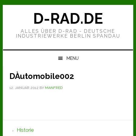
Zur
Zum
Zur
Hauptnavigation
Inhalt
Seitenspalte
D-RAD.DE
springen
springen
springen
ALLES ÜBER D-RAD - DEUTSCHE
INDUSTRIEWERKE BERLIN SPANDAU
MENU
DÀutomobile002
12. JANUAR 2012
BY
MANFRED
Seitenspalte
Historie