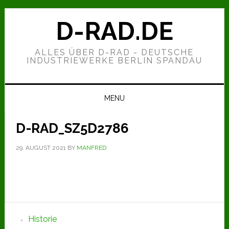
Zur
Zum
Zur
Hauptnavigation
Inhalt
Seitenspalte
D-RAD.DE
springen
springen
springen
ALLES ÜBER D-RAD - DEUTSCHE
INDUSTRIEWERKE BERLIN SPANDAU
MENU
D-RAD_SZ5D2786
29. AUGUST 2021
BY
MANFRED
Seitenspalte
Historie