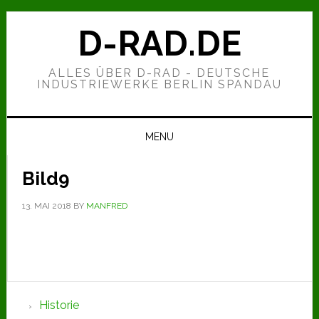
Zur
Zum
Zur
Hauptnavigation
Inhalt
Seitenspalte
D-RAD.DE
springen
springen
springen
ALLES ÜBER D-RAD - DEUTSCHE
INDUSTRIEWERKE BERLIN SPANDAU
MENU
Bild9
13. MAI 2018
BY
MANFRED
Seitenspalte
Historie