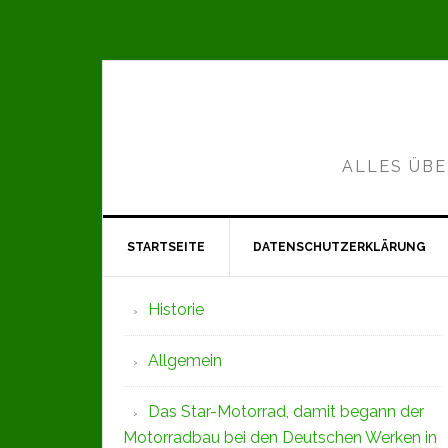
Zur
Zum
Zur
Hauptnavigation
Inhalt
Seitenspalte
springen
springen
springen
ALLES ÜBE
STARTSEITE
DATENSCHUTZERKLÄRUNG
Seitenspalte
Historie
Allgemein
Das Star-Motorrad, damit begann der
Motorradbau bei den Deutschen Werken in