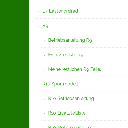
L7 Lastendreirad
R9
Betriebsanleitung R9
Ersatzteilliste R9
Meine restlichen R9 Teile.
R10 Sportmodell
R10 Betriebsanleitung
R10 Ersatzteilliste
R10 Motoren und Teile