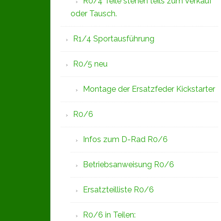
R0/4 Teile stehen teils zum Verkauf
oder Tausch.
R1/4 Sportausführung
R0/5 neu
Montage der Ersatzfeder Kickstarter
R0/6
Infos zum D-Rad R0/6
Betriebsanweisung R0/6
Ersatzteilliste R0/6
R0/6 in Teilen: