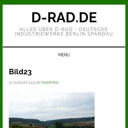
Zur
Zum
Zur
Hauptnavigation
Inhalt
Seitenspalte
D-RAD.DE
springen
springen
springen
ALLES ÜBER D-RAD - DEUTSCHE
INDUSTRIEWERKE BERLIN SPANDAU
MENU
Bild23
17. AUGUST 2015
BY
MANFRED