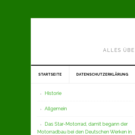
Zur
Zum
Zur
Hauptnavigation
Inhalt
Seitenspalte
springen
springen
springen
ALLES ÜBE
STARTSEITE
DATENSCHUTZERKLÄRUNG
Seitenspalte
Historie
Allgemein
Das Star-Motorrad, damit begann der
Motorradbau bei den Deutschen Werken in