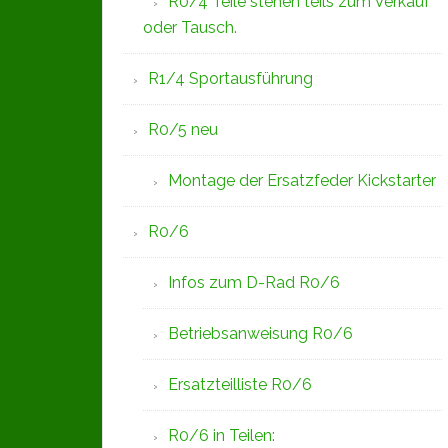
R0/4 Teile stehen teils zum Verkauf
oder Tausch.
R1/4 Sportausführung
R0/5 neu
Montage der Ersatzfeder Kickstarter
R0/6
Infos zum D-Rad R0/6
Betriebsanweisung R0/6
Ersatzteilliste R0/6
R0/6 in Teilen: