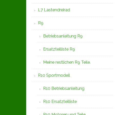
L7 Lastendreirad
R9
Betriebsanleitung R9
Ersatzteilliste R9
Meine restlichen R9 Teile.
R10 Sportmodell
R10 Betriebsanleitung
R10 Ersatzteilliste
R10 Motoren und Teile