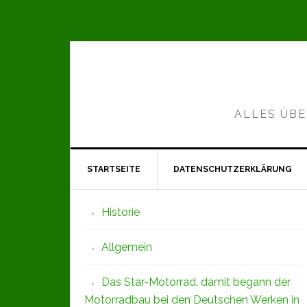
Zur
Zum
Zur
Hauptnavigation
Inhalt
Seitenspalte
springen
springen
springen
ALLES ÜBE
STARTSEITE
DATENSCHUTZERKLÄRUNG
Seitenspalte
Historie
Allgemein
Das Star-Motorrad, damit begann der
Motorradbau bei den Deutschen Werken in