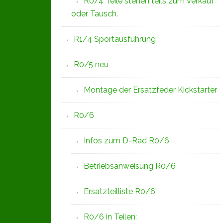
R0/4 Teile stehen teils zum Verkauf
oder Tausch.
R1/4 Sportausführung
R0/5 neu
Montage der Ersatzfeder Kickstarter
R0/6
Infos zum D-Rad R0/6
Betriebsanweisung R0/6
Ersatzteilliste R0/6
R0/6 in Teilen: