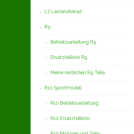
L7 Lastendreirad
R9
Betriebsanleitung R9
Ersatzteilliste R9
Meine restlichen R9 Teile.
R10 Sportmodell
R10 Betriebsanleitung
R10 Ersatzteilliste
R10 Motoren und Teile