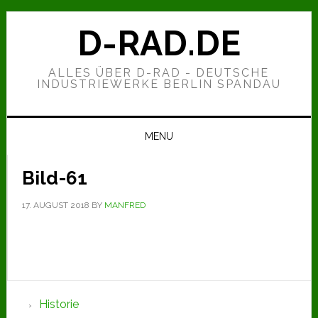
Zur
Zum
Zur
Hauptnavigation
Inhalt
Seitenspalte
D-RAD.DE
springen
springen
springen
ALLES ÜBER D-RAD - DEUTSCHE
INDUSTRIEWERKE BERLIN SPANDAU
MENU
Bild-61
17. AUGUST 2018
BY
MANFRED
Seitenspalte
Historie