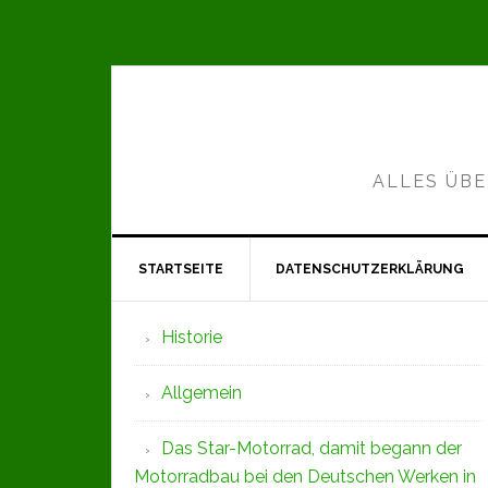
Zur
Zum
Zur
Hauptnavigation
Inhalt
Seitenspalte
springen
springen
springen
ALLES ÜBE
STARTSEITE
DATENSCHUTZERKLÄRUNG
Seitenspalte
Historie
Allgemein
Das Star-Motorrad, damit begann der
Motorradbau bei den Deutschen Werken in