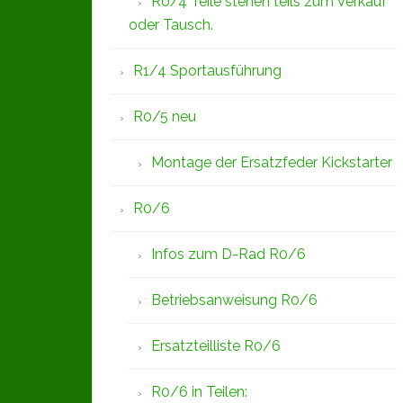
R0/4 Teile stehen teils zum Verkauf
oder Tausch.
R1/4 Sportausführung
R0/5 neu
Montage der Ersatzfeder Kickstarter
R0/6
Infos zum D-Rad R0/6
Betriebsanweisung R0/6
Ersatzteilliste R0/6
R0/6 in Teilen: