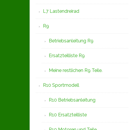
L7 Lastendreirad
R9
Betriebsanleitung R9
Ersatzteilliste R9
Meine restlichen R9 Teile.
R10 Sportmodell
R10 Betriebsanleitung
R10 Ersatzteilliste
R10 Motoren und Teile