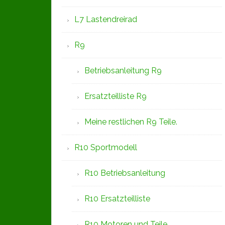
L7 Lastendreirad
R9
Betriebsanleitung R9
Ersatzteilliste R9
Meine restlichen R9 Teile.
R10 Sportmodell
R10 Betriebsanleitung
R10 Ersatzteilliste
R10 Motoren und Teile