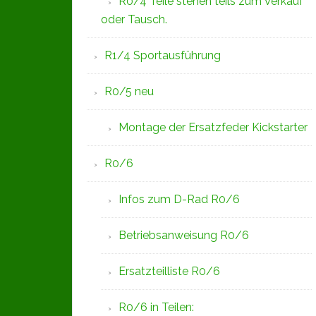
R0/4 Teile stehen teils zum Verkauf
oder Tausch.
R1/4 Sportausführung
R0/5 neu
Montage der Ersatzfeder Kickstarter
R0/6
Infos zum D-Rad R0/6
Betriebsanweisung R0/6
Ersatzteilliste R0/6
R0/6 in Teilen: