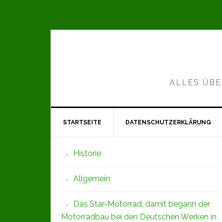
Zur
Zum
Zur
Hauptnavigation
Inhalt
Seitenspalte
springen
springen
springen
ALLES ÜBE
STARTSEITE
DATENSCHUTZERKLÄRUNG
Seitenspalte
Historie
Allgemein
Das Star-Motorrad, damit begann der
Motorradbau bei den Deutschen Werken in