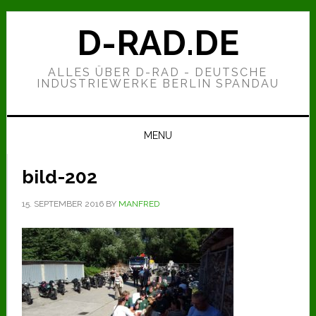
Zur
Zum
Zur
Hauptnavigation
Inhalt
Seitenspalte
D-RAD.DE
springen
springen
springen
ALLES ÜBER D-RAD - DEUTSCHE
INDUSTRIEWERKE BERLIN SPANDAU
MENU
bild-202
15. SEPTEMBER 2016
BY
MANFRED