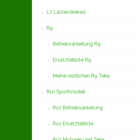
L7 Lastendreirad
R9
Betriebsanleitung R9
Ersatzteilliste R9
Meine restlichen R9 Teile.
R10 Sportmodell
R10 Betriebsanleitung
R10 Ersatzteilliste
R10 Motoren und Teile