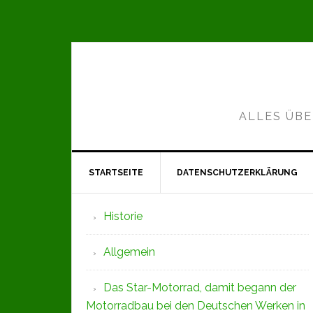
Zur
Zum
Zur
Hauptnavigation
Inhalt
Seitenspalte
springen
springen
springen
ALLES ÜBE
STARTSEITE
DATENSCHUTZERKLÄRUNG
Seitenspalte
Historie
Allgemein
Das Star-Motorrad, damit begann der
Motorradbau bei den Deutschen Werken in