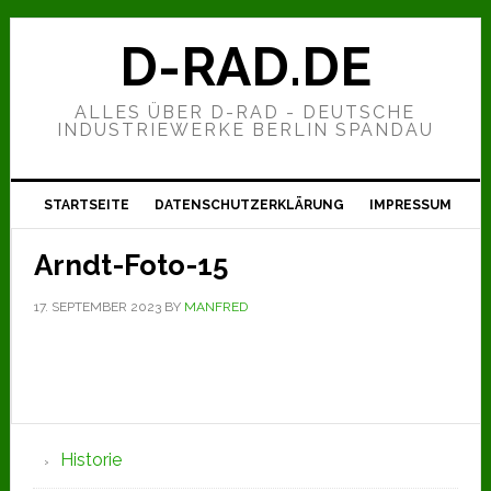
Zur
Zum
Zur
Hauptnavigation
Inhalt
Seitenspalte
D-RAD.DE
springen
springen
springen
ALLES ÜBER D-RAD - DEUTSCHE
INDUSTRIEWERKE BERLIN SPANDAU
STARTSEITE
DATENSCHUTZERKLÄRUNG
IMPRESSUM
Arndt-Foto-15
17. SEPTEMBER 2023
BY
MANFRED
Seitenspalte
Historie