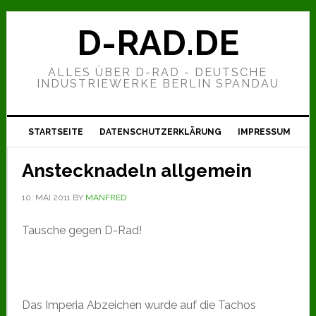
Zur
Zum
Zur
Hauptnavigation
Inhalt
Seitenspalte
D-RAD.DE
springen
springen
springen
ALLES ÜBER D-RAD - DEUTSCHE
INDUSTRIEWERKE BERLIN SPANDAU
STARTSEITE
DATENSCHUTZERKLÄRUNG
IMPRESSUM
Anstecknadeln allgemein
10. MAI 2011
BY
MANFRED
Tausche gegen D-Rad!
Das Imperia Abzeichen wurde auf die Tachos