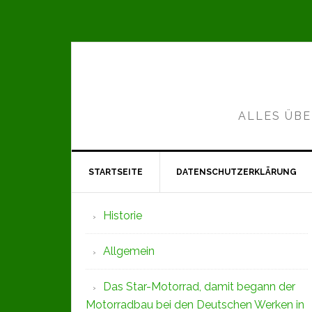
Zur
Zum
Zur
Hauptnavigation
Inhalt
Seitenspalte
springen
springen
springen
ALLES ÜBE
STARTSEITE
DATENSCHUTZERKLÄRUNG
Seitenspalte
Historie
Allgemein
Das Star-Motorrad, damit begann der
Motorradbau bei den Deutschen Werken in