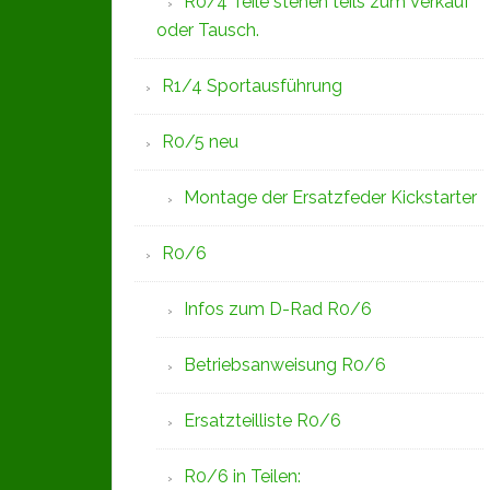
R0/4 Teile stehen teils zum Verkauf
oder Tausch.
R1/4 Sportausführung
R0/5 neu
Montage der Ersatzfeder Kickstarter
R0/6
Infos zum D-Rad R0/6
Betriebsanweisung R0/6
Ersatzteilliste R0/6
R0/6 in Teilen: