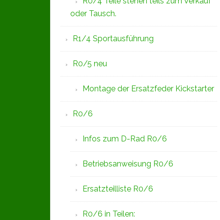
R0/4 Teile stehen teils zum Verkauf
oder Tausch.
R1/4 Sportausführung
R0/5 neu
Montage der Ersatzfeder Kickstarter
R0/6
Infos zum D-Rad R0/6
Betriebsanweisung R0/6
Ersatzteilliste R0/6
R0/6 in Teilen: