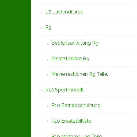
L7 Lastendreirad
R9
Betriebsanleitung R9
Ersatzteilliste R9
Meine restlichen R9 Teile.
R10 Sportmodell
R10 Betriebsanleitung
R10 Ersatzteilliste
R10 Motoren und Teile