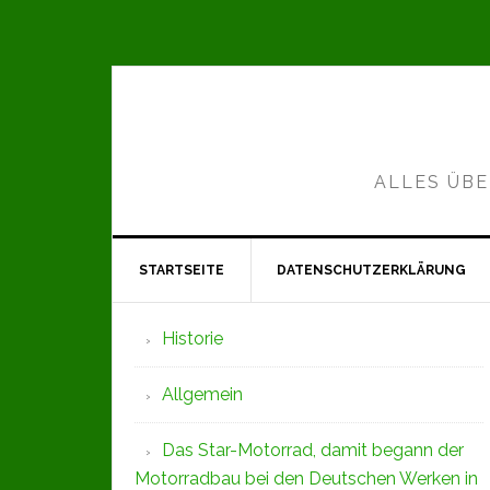
Zur
Zum
Zur
Hauptnavigation
Inhalt
Seitenspalte
springen
springen
springen
ALLES ÜBE
STARTSEITE
DATENSCHUTZERKLÄRUNG
Seitenspalte
Historie
Allgemein
Das Star-Motorrad, damit begann der
Motorradbau bei den Deutschen Werken in