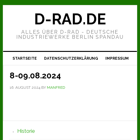
Zur
Zum
Zur
Hauptnavigation
Inhalt
Seitenspalte
D-RAD.DE
springen
springen
springen
ALLES ÜBER D-RAD - DEUTSCHE
INDUSTRIEWERKE BERLIN SPANDAU
STARTSEITE
DATENSCHUTZERKLÄRUNG
IMPRESSUM
8-09.08.2024
16. AUGUST 2024
BY
MANFRED
Seitenspalte
Historie