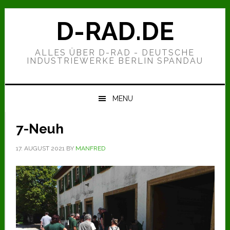
Zur
Zum
Zur
Hauptnavigation
Inhalt
Seitenspalte
D-RAD.DE
springen
springen
springen
ALLES ÜBER D-RAD - DEUTSCHE
INDUSTRIEWERKE BERLIN SPANDAU
MENU
7-Neuh
17. AUGUST 2021
BY
MANFRED