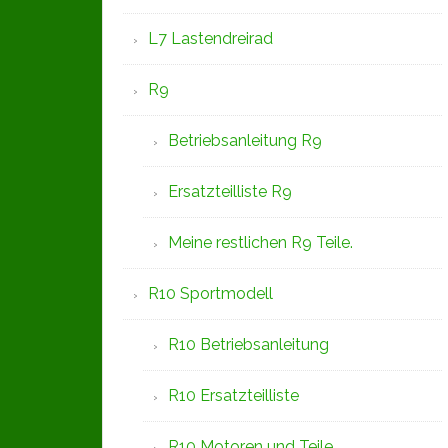
L7 Lastendreirad
R9
Betriebsanleitung R9
Ersatzteilliste R9
Meine restlichen R9 Teile.
R10 Sportmodell
R10 Betriebsanleitung
R10 Ersatzteilliste
R10 Motoren und Teile