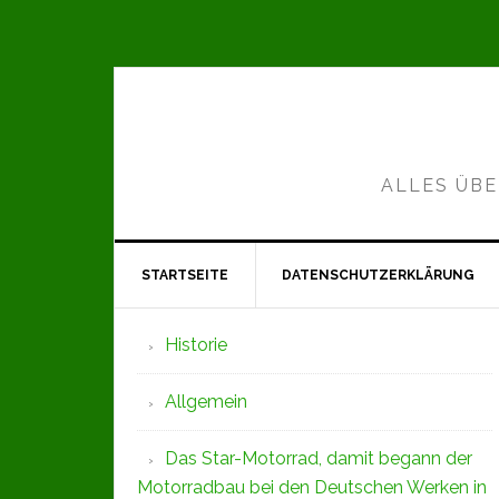
Zur
Zum
Zur
Hauptnavigation
Inhalt
Seitenspalte
springen
springen
springen
ALLES ÜBE
STARTSEITE
DATENSCHUTZERKLÄRUNG
Seitenspalte
Historie
Allgemein
Das Star-Motorrad, damit begann der
Motorradbau bei den Deutschen Werken in