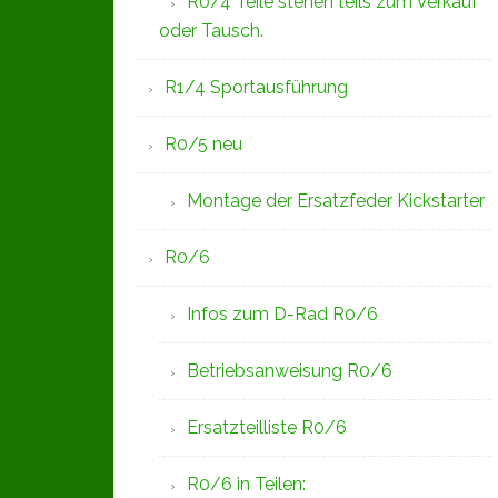
R0/4 Teile stehen teils zum Verkauf
oder Tausch.
R1/4 Sportausführung
R0/5 neu
Montage der Ersatzfeder Kickstarter
R0/6
Infos zum D-Rad R0/6
Betriebsanweisung R0/6
Ersatzteilliste R0/6
R0/6 in Teilen: