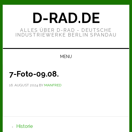
Zur
Zum
Zur
Hauptnavigation
Inhalt
Seitenspalte
D-RAD.DE
springen
springen
springen
ALLES ÜBER D-RAD - DEUTSCHE
INDUSTRIEWERKE BERLIN SPANDAU
MENU
7-Foto-09.08.
16. AUGUST 2024
BY
MANFRED
Seitenspalte
Historie