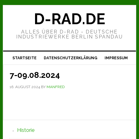
Zur
Zum
Zur
Hauptnavigation
Inhalt
Seitenspalte
D-RAD.DE
springen
springen
springen
ALLES ÜBER D-RAD - DEUTSCHE
INDUSTRIEWERKE BERLIN SPANDAU
STARTSEITE
DATENSCHUTZERKLÄRUNG
IMPRESSUM
7-09.08.2024
16. AUGUST 2024
BY
MANFRED
Seitenspalte
Historie