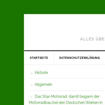
Zur
Zum
Zur
Hauptnavigation
Inhalt
Seitenspalte
springen
springen
springen
ALLES ÜBE
STARTSEITE
DATENSCHUTZERKLÄRUNG
Seitenspalte
Historie
Allgemein
Das Star-Motorrad, damit begann der
Motorradbau bei den Deutschen Werken in