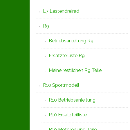
L7 Lastendreirad
R9
Betriebsanleitung R9
Ersatzteilliste R9
Meine restlichen R9 Teile.
R10 Sportmodell
R10 Betriebsanleitung
R10 Ersatzteilliste
R10 Motoren und Teile