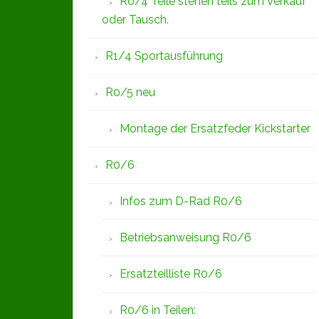
R0/4 Teile stehen teils zum Verkauf
oder Tausch.
R1/4 Sportausführung
R0/5 neu
Montage der Ersatzfeder Kickstarter
R0/6
Infos zum D-Rad R0/6
Betriebsanweisung R0/6
Ersatzteilliste R0/6
R0/6 in Teilen: