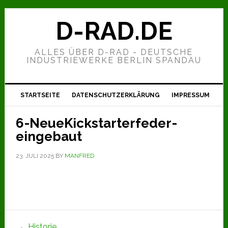
Zur
Zum
Zur
Hauptnavigation
Inhalt
Seitenspalte
D-RAD.DE
springen
springen
springen
ALLES ÜBER D-RAD - DEUTSCHE
INDUSTRIEWERKE BERLIN SPANDAU
STARTSEITE
DATENSCHUTZERKLÄRUNG
IMPRESSUM
6-NeueKickstarterfeder-
eingebaut
23. JULI 2025
BY
MANFRED
Seitenspalte
Historie