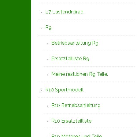
L7 Lastendreirad
R9
Betriebsanleitung R9
Ersatzteilliste R9
Meine restlichen R9 Teile.
R10 Sportmodell
R10 Betriebsanleitung
R10 Ersatzteilliste
R10 Motoren und Teile