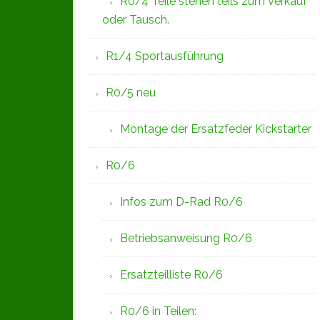
R0/4 Teile stehen teils zum Verkauf
oder Tausch.
R1/4 Sportausführung
R0/5 neu
Montage der Ersatzfeder Kickstarter
R0/6
Infos zum D-Rad R0/6
Betriebsanweisung R0/6
Ersatzteilliste R0/6
R0/6 in Teilen: