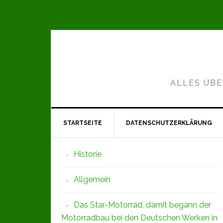
Zur
Zum
Zur
Hauptnavigation
Inhalt
Seitenspalte
springen
springen
springen
ALLES ÜBE
STARTSEITE
DATENSCHUTZERKLÄRUNG
Seitenspalte
Historie
Allgemein
Das Star-Motorrad, damit begann der
Motorradbau bei den Deutschen Werken in