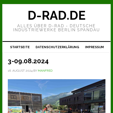
Zur
Zum
Zur
Hauptnavigation
Inhalt
Seitenspalte
D-RAD.DE
springen
springen
springen
ALLES ÜBER D-RAD - DEUTSCHE
INDUSTRIEWERKE BERLIN SPANDAU
STARTSEITE
DATENSCHUTZERKLÄRUNG
IMPRESSUM
3-09.08.2024
16. AUGUST 2024
BY
MANFRED