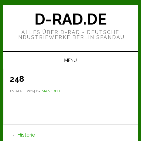
Zur
Zum
Zur
Hauptnavigation
Inhalt
Seitenspalte
D-RAD.DE
springen
springen
springen
ALLES ÜBER D-RAD - DEUTSCHE
INDUSTRIEWERKE BERLIN SPANDAU
MENU
248
16. APRIL 2014
BY
MANFRED
Seitenspalte
Historie