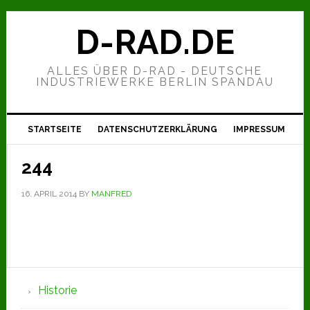
Zur
Zum
Zur
Hauptnavigation
Inhalt
Seitenspalte
D-RAD.DE
springen
springen
springen
ALLES ÜBER D-RAD - DEUTSCHE
INDUSTRIEWERKE BERLIN SPANDAU
STARTSEITE
DATENSCHUTZERKLÄRUNG
IMPRESSUM
244
16. APRIL 2014
BY
MANFRED
Seitenspalte
Historie