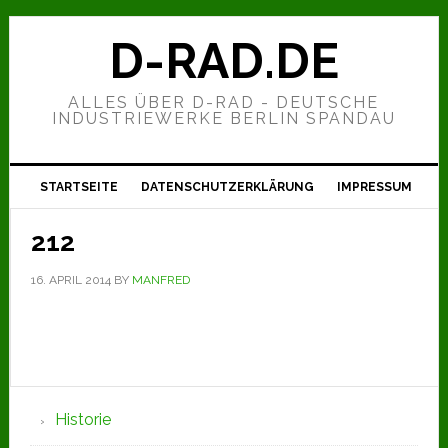
Zur
Zum
Zur
Hauptnavigation
Inhalt
Seitenspalte
D-RAD.DE
springen
springen
springen
ALLES ÜBER D-RAD - DEUTSCHE
INDUSTRIEWERKE BERLIN SPANDAU
STARTSEITE
DATENSCHUTZERKLÄRUNG
IMPRESSUM
212
16. APRIL 2014
BY
MANFRED
Seitenspalte
Historie