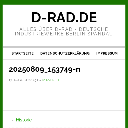
Zur
Zum
Zur
Hauptnavigation
Inhalt
Seitenspalte
D-RAD.DE
springen
springen
springen
ALLES ÜBER D-RAD - DEUTSCHE
INDUSTRIEWERKE BERLIN SPANDAU
STARTSEITE
DATENSCHUTZERKLÄRUNG
IMPRESSUM
20250809_153749-n
17. AUGUST 2025
BY
MANFRED
Seitenspalte
Historie