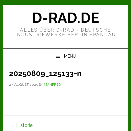
Zur
Zum
Zur
Hauptnavigation
Inhalt
Seitenspalte
D-RAD.DE
springen
springen
springen
ALLES ÜBER D-RAD - DEUTSCHE
INDUSTRIEWERKE BERLIN SPANDAU
MENU
20250809_125133-n
27. AUGUST 2025
BY
MANFRED
Seitenspalte
Historie