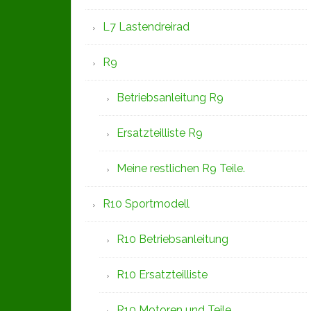
L7 Lastendreirad
R9
Betriebsanleitung R9
Ersatzteilliste R9
Meine restlichen R9 Teile.
R10 Sportmodell
R10 Betriebsanleitung
R10 Ersatzteilliste
R10 Motoren und Teile