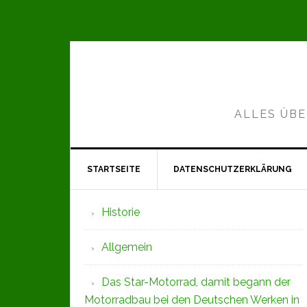
Zur
Zum
Zur
Hauptnavigation
Inhalt
Seitenspalte
springen
springen
springen
ALLES ÜBE
STARTSEITE
DATENSCHUTZERKLÄRUNG
Seitenspalte
Historie
Allgemein
Das Star-Motorrad, damit begann der
Motorradbau bei den Deutschen Werken in