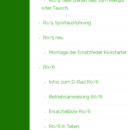
R0/4 Teile stehen teils zum Verkauf
oder Tausch.
R1/4 Sportausführung
R0/5 neu
Montage der Ersatzfeder Kickstarter
R0/6
Infos zum D-Rad R0/6
Betriebsanweisung R0/6
Ersatzteilliste R0/6
R0/6 in Teilen: