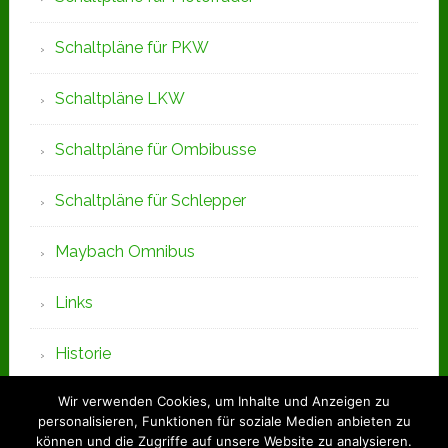
Schaltpläne für PKW
Schaltpläne LKW
Schaltpläne für Ombibusse
Schaltpläne für Schlepper
Maybach Omnibus
Links
Historie
Wir verwenden Cookies, um Inhalte und Anzeigen zu
personalisieren, Funktionen für soziale Medien anbieten zu
können und die Zugriffe auf unsere Website zu analysieren.
BLOGROLL