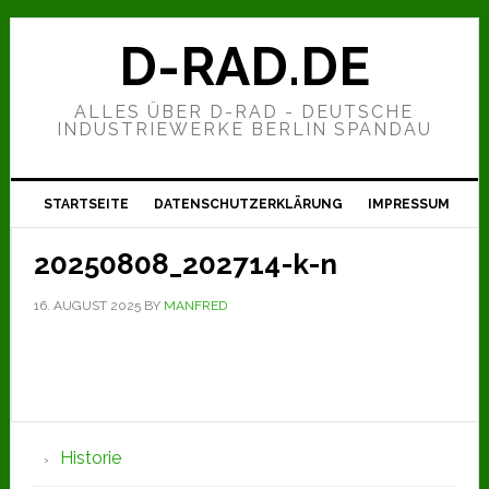
Zur
Zum
Zur
Hauptnavigation
Inhalt
Seitenspalte
D-RAD.DE
springen
springen
springen
ALLES ÜBER D-RAD - DEUTSCHE
INDUSTRIEWERKE BERLIN SPANDAU
STARTSEITE
DATENSCHUTZERKLÄRUNG
IMPRESSUM
20250808_202714-k-n
16. AUGUST 2025
BY
MANFRED
Seitenspalte
Historie