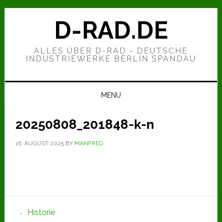
Zur
Zum
Zur
Hauptnavigation
Inhalt
Seitenspalte
D-RAD.DE
springen
springen
springen
ALLES ÜBER D-RAD - DEUTSCHE
INDUSTRIEWERKE BERLIN SPANDAU
MENU
20250808_201848-k-n
16. AUGUST 2025
BY
MANFRED
Seitenspalte
Historie