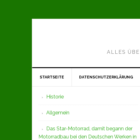
Zur
Zum
Zur
Hauptnavigation
Inhalt
Seitenspalte
springen
springen
springen
ALLES ÜBE
STARTSEITE
DATENSCHUTZERKLÄRUNG
Seitenspalte
Historie
Allgemein
Das Star-Motorrad, damit begann der
Motorradbau bei den Deutschen Werken in