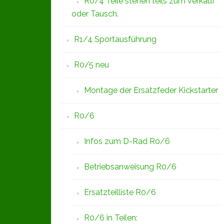
R0/4 Teile stehen teils zum Verkauf
oder Tausch.
R1/4 Sportausführung
R0/5 neu
Montage der Ersatzfeder Kickstarter
R0/6
Infos zum D-Rad R0/6
Betriebsanweisung R0/6
Ersatzteilliste R0/6
R0/6 in Teilen: