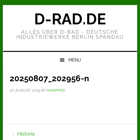
Zur
Zum
Zur
Hauptnavigation
Inhalt
Seitenspalte
D-RAD.DE
springen
springen
springen
ALLES ÜBER D-RAD - DEUTSCHE
INDUSTRIEWERKE BERLIN SPANDAU
MENU
20250807_202956-n
27. AUGUST 2025
BY
MANFRED
Seitenspalte
Historie