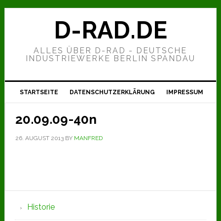
Zur
Zum
Zur
Hauptnavigation
Inhalt
Seitenspalte
D-RAD.DE
springen
springen
springen
ALLES ÜBER D-RAD - DEUTSCHE
INDUSTRIEWERKE BERLIN SPANDAU
STARTSEITE
DATENSCHUTZERKLÄRUNG
IMPRESSUM
20.09.09-40n
26. AUGUST 2013
BY
MANFRED
Seitenspalte
Historie