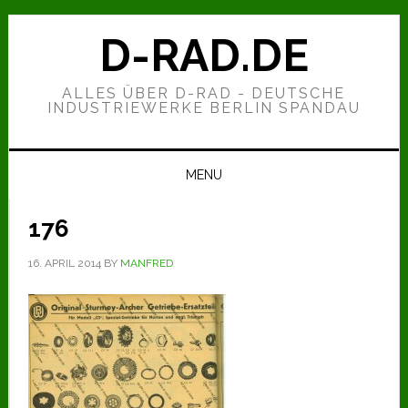
Zur
Zum
Zur
Hauptnavigation
Inhalt
Seitenspalte
D-RAD.DE
springen
springen
springen
ALLES ÜBER D-RAD - DEUTSCHE
INDUSTRIEWERKE BERLIN SPANDAU
MENU
176
16. APRIL 2014
BY
MANFRED